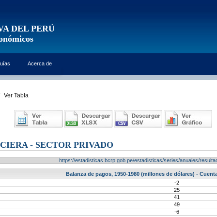
VA DEL PERÚ
conómicos
uías
Acerca de
Ver Tabla
CIERA - SECTOR PRIVADO
https://estadisticas.bcrp.gob.pe/estadisticas/series/anuales/resu
Balanza de pagos, 1950-1980 (millones de dólares) - Cuenta
-2
25
41
49
-6