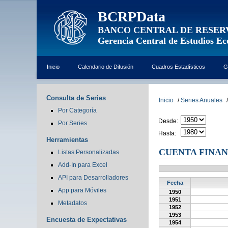
BCRPData
BANCO CENTRAL DE RESER
Gerencia Central de Estudios E
Inicio
Calendario de Difusión
Cuadros Estadísticos
G
Consulta de Series
Inicio
/
Series Anuales
/
Por Categoría
Desde:
Por Series
Hasta:
Herramientas
CUENTA FINAN
Listas Personalizadas
Add-In para Excel
API para Desarrolladores
Fecha
App para Móviles
1950
1951
Metadatos
1952
1953
Encuesta de Expectativas
1954