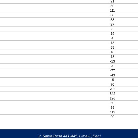
21
59
111
88
53
27
8
19
4
13
53
18
18
-13
20
-77
-43
-5
70
202
342
196
69
39
119
99
Jr. Santa Rosa 441-445, Lima-1, Perú