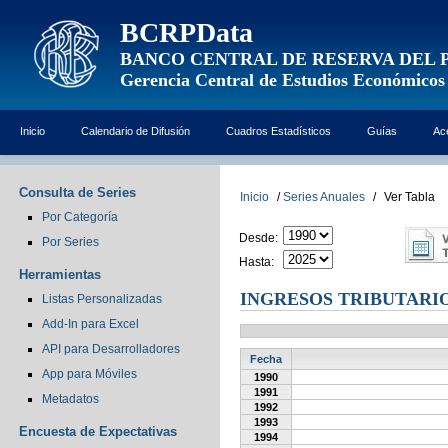
BCRPData
BANCO CENTRAL DE RESERVA DEL 
Gerencia Central de Estudios Económicos
Inicio
Calendario de Difusión
Cuadros Estadísticos
Guías
Ac
Consulta de Series
Inicio
/
Series Anuales
/
Ver Tabla
Por Categoría
Desde:
Por Series
Hasta:
Herramientas
INGRESOS TRIBUTARI
Listas Personalizadas
Add-In para Excel
API para Desarrolladores
Fecha
App para Móviles
1990
1991
Metadatos
1992
1993
Encuesta de Expectativas
1994