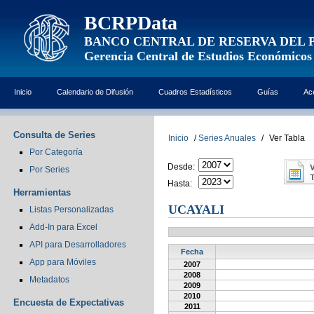
BCRPData
BANCO CENTRAL DE RESERVA DEL 
Gerencia Central de Estudios Económicos
Inicio
Calendario de Difusión
Cuadros Estadísticos
Guías
Ac
Consulta de Series
Inicio
/
Series Anuales
/
Ver Tabla
Por Categoría
Desde:
Por Series
Hasta:
Herramientas
UCAYALI
Listas Personalizadas
Add-In para Excel
API para Desarrolladores
Fecha
App para Móviles
2007
2008
Metadatos
2009
2010
Encuesta de Expectativas
2011