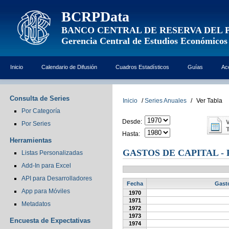
BCRPData
BANCO CENTRAL DE RESERVA DEL 
Gerencia Central de Estudios Económicos
Inicio
Calendario de Difusión
Cuadros Estadísticos
Guías
Ac
Consulta de Series
Inicio
/
Series Anuales
/
Ver Tabla
Por Categoría
Desde:
Por Series
Hasta:
Herramientas
GASTOS DE CAPITAL -
Listas Personalizadas
Add-In para Excel
API para Desarrolladores
Fecha
Gasto
App para Móviles
1970
1971
Metadatos
1972
1973
Encuesta de Expectativas
1974