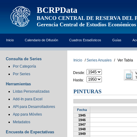
BCRPData
BANCO CENTRAL DE RESERVA DEL 
Gerencia Central de Estudios Económicos
Inicio
Calendario de Difusión
Cuadros Estadísticos
Guías
Ac
Consulta de Series
Inicio
/
Series Anuales
/
Ver Tabla
Por Categoría
Desde:
Por Series
Hasta:
Herramientas
PINTURAS
Listas Personalizadas
Add-In para Excel
API para Desarrolladores
Fecha
App para Móviles
1945
1946
Metadatos
1947
1948
Encuesta de Expectativas
1949