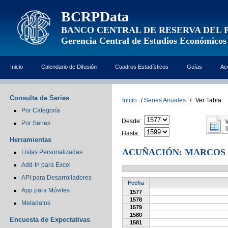
BCRPData
BANCO CENTRAL DE RESERVA DEL 
Gerencia Central de Estudios Económicos
Inicio
Calendario de Difusión
Cuadros Estadísticos
Guías
Ac
Consulta de Series
Inicio
/
Series Anuales
/
Ver Tabla
Por Categoría
Desde:
Por Series
Hasta:
Herramientas
ACUÑACIÓN: MARCOS
Listas Personalizadas
Add-In para Excel
API para Desarrolladores
Fecha
App para Móviles
1577
1578
Metadatos
1579
1580
Encuesta de Expectativas
1581