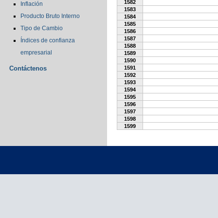
1582
Inflación
1583
Producto Bruto Interno
1584
1585
Tipo de Cambio
1586
1587
Índices de confianza
1588
empresarial
1589
1590
Contáctenos
1591
1592
1593
1594
1595
1596
1597
1598
1599