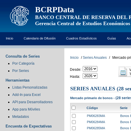
BCRPData
BANCO CENTRAL DE RESERVA DEL 
Gerencia Central de Estudios Económicos
Inicio
Calendario de Difusión
Cuadros Estadísticos
Guías
Ac
Consulta de Series
Inicio
/
Series Anuales
/
Mercado pri
Por Categoría
Desde:
Por Series
Hasta:
Herramientas
Listas Personalizadas
SERIES ANUALES
(28 ser
Add-In para Excel
- (28 serie
Mercado primario de bonos
API para Desarrolladores
Código
Serie
App para Móviles
PM06283MA
Bonos E
Metadatos
PM06284MA
Bonos E
Encuesta de Expectativas
PM06285MA
Bonos E