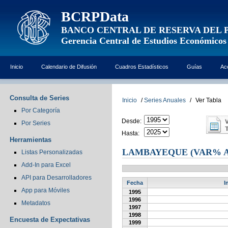
BCRPData
BANCO CENTRAL DE RESERVA DEL 
Gerencia Central de Estudios Económicos
Inicio
Calendario de Difusión
Cuadros Estadísticos
Guías
Ac
Consulta de Series
Inicio
/
Series Anuales
/
Ver Tabla
Por Categoría
Desde:
Por Series
Hasta:
Herramientas
LAMBAYEQUE (VAR% 
Listas Personalizadas
Add-In para Excel
API para Desarrolladores
Fecha
I
App para Móviles
1995
1996
Metadatos
1997
1998
Encuesta de Expectativas
1999