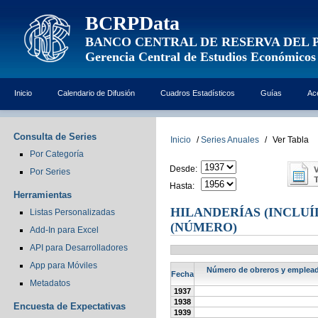
BCRPData
BANCO CENTRAL DE RESERVA DEL 
Gerencia Central de Estudios Económicos
Inicio
Calendario de Difusión
Cuadros Estadísticos
Guías
Ac
Consulta de Series
Inicio
/
Series Anuales
/
Ver Tabla
Por Categoría
Desde:
Por Series
Hasta:
Herramientas
HILANDERÍAS (INCLUÍ
Listas Personalizadas
(NÚMERO)
Add-In para Excel
API para Desarrolladores
App para Móviles
Número de obreros y empleados
Fecha
Metadatos
1937
1938
Encuesta de Expectativas
1939