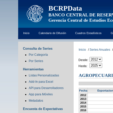
BCRPData
BANCO CENTRAL DE RESER
Gerencia Central de Estudios E
Inicio
Calendario de Difusión
Cuadros Estadísticos
G
Consulta de Series
Inicio
/
Series Anuales
/
Por Categoría
Desde:
Por Series
Hasta:
Herramientas
AGROPECUARIO
Listas Personalizadas
Add-In para Excel
API para Desarrolladores
Fecha
Exportacion
App para Móviles
2012
2013
Metadatos
2014
2015
Encuesta de Expectativas
2016