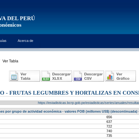
VA DEL PERÚ
conómicos
uías
Acerca de
Ver Tabla
 - FRUTAS LEGUMBRES Y HORTALIZAS EN CON
https://estadisticas.bcrp.gob.pe/estadisticas/series/anuales/resu
es por grupo de actividad económica - valores FOB (millones US$) (descontinuada) 
656
637
722
740
735