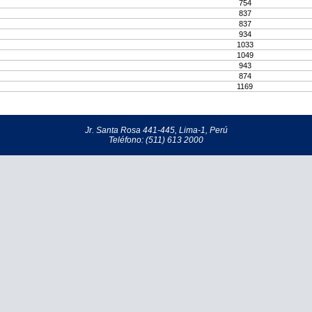
754
837
837
934
1033
1049
943
874
1169
Jr. Santa Rosa 441-445, Lima-1, Perú
Teléfono: (511) 613 2000