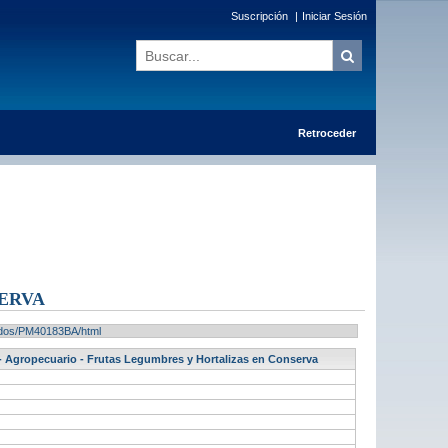
Suscripción
|
Iniciar Sesión
Retroceder
SERVA
ltados/PM40183BA/html
- Agropecuario - Frutas Legumbres y Hortalizas en Conserva