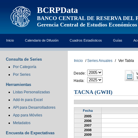
BCRPData
BANCO CENTRAL DE RESERVA DEL 
Gerencia Central de Estudios Económicos
Inicio
Calendario de Difusión
Cuadros Estadísticos
Guías
Ac
Consulta de Series
Inicio
/
Series Anuales
/
Ver Tabla
Por Categoría
Desde:
Por Series
Hasta:
Herramientas
TACNA (GWH)
Listas Personalizadas
Add-In para Excel
API para Desarrolladores
Fecha
App para Móviles
2005
2006
Metadatos
2007
2008
Encuesta de Expectativas
2009