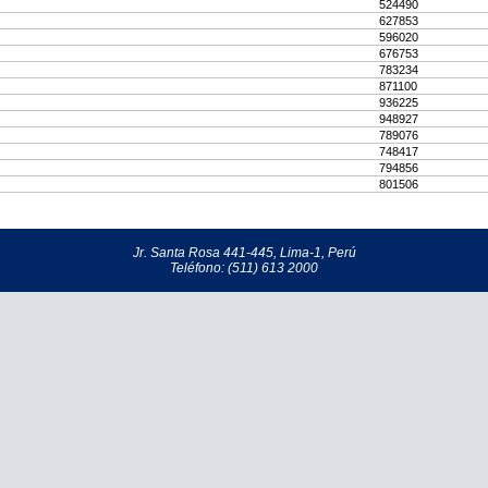
524490
627853
596020
676753
783234
871100
936225
948927
789076
748417
794856
801506
Jr. Santa Rosa 441-445, Lima-1, Perú
Teléfono: (511) 613 2000