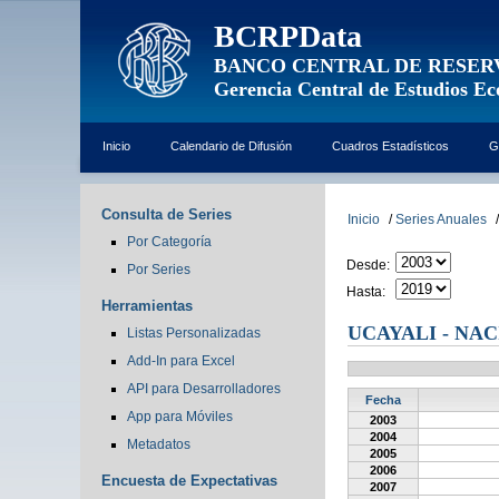
BCRPData
BANCO CENTRAL DE RESER
Gerencia Central de Estudios E
Inicio
Calendario de Difusión
Cuadros Estadísticos
G
Consulta de Series
Inicio
/
Series Anuales
/
Por Categoría
Desde:
Por Series
Hasta:
Herramientas
UCAYALI - NA
Listas Personalizadas
Add-In para Excel
API para Desarrolladores
Fecha
App para Móviles
2003
2004
Metadatos
2005
2006
Encuesta de Expectativas
2007