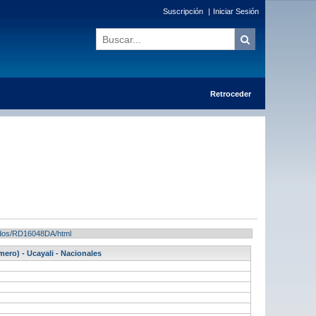
Suscripción
|
Iniciar Sesión
Retroceder
ltados/RD16048DA/html
ero) - Ucayali - Nacionales