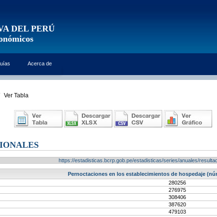
VA DEL PERÚ
conómicos
uías
Acerca de
Ver Tabla
CIONALES
https://estadisticas.bcrp.gob.pe/estadisticas/series/anuales/resu
Pernoctaciones en los establecimientos de hospedaje (núm
280256
276975
308406
387620
479103