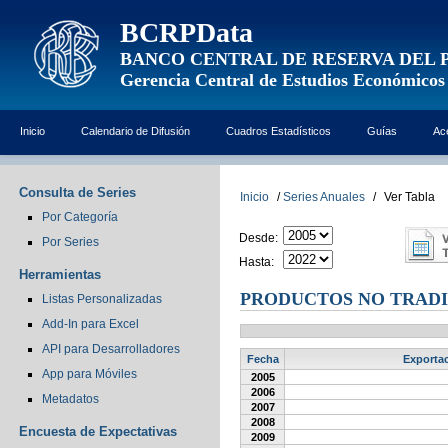
BCRPData
BANCO CENTRAL DE RESERVA DEL 
Gerencia Central de Estudios Económicos
Inicio
Calendario de Difusión
Cuadros Estadísticos
Guías
Ac
Consulta de Series
Inicio
/
Series Anuales
/
Ver Tabla
Por Categoría
Desde:
Por Series
Hasta:
Herramientas
PRODUCTOS NO TRADI
Listas Personalizadas
Add-In para Excel
API para Desarrolladores
Fecha
Exportac
App para Móviles
2005
2006
Metadatos
2007
2008
Encuesta de Expectativas
2009