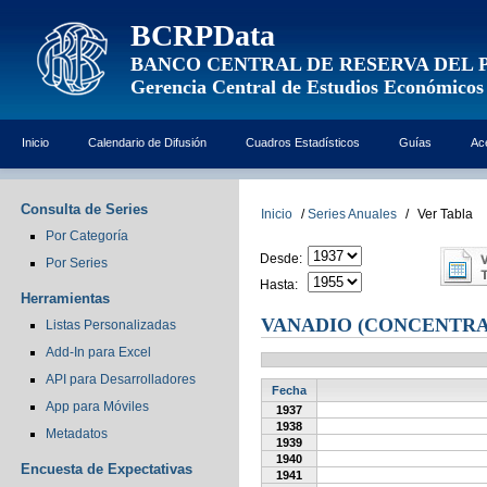
BCRPData
BANCO CENTRAL DE RESERVA DEL 
Gerencia Central de Estudios Económicos
Inicio
Calendario de Difusión
Cuadros Estadísticos
Guías
Ac
Consulta de Series
Inicio
/
Series Anuales
/
Ver Tabla
Por Categoría
Desde:
Por Series
Hasta:
Herramientas
VANADIO (CONCENTRAD
Listas Personalizadas
Add-In para Excel
API para Desarrolladores
Fecha
App para Móviles
1937
1938
Metadatos
1939
1940
Encuesta de Expectativas
1941