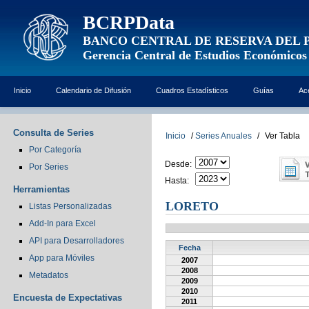
BCRPData
BANCO CENTRAL DE RESERVA DEL 
Gerencia Central de Estudios Económicos
Inicio
Calendario de Difusión
Cuadros Estadísticos
Guías
Ac
Consulta de Series
Inicio
/
Series Anuales
/
Ver Tabla
Por Categoría
Desde:
Por Series
Hasta:
Herramientas
LORETO
Listas Personalizadas
Add-In para Excel
API para Desarrolladores
Fecha
App para Móviles
2007
2008
Metadatos
2009
2010
Encuesta de Expectativas
2011