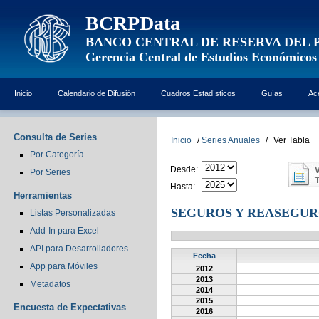
BCRPData
BANCO CENTRAL DE RESERVA DEL 
Gerencia Central de Estudios Económicos
Inicio
Calendario de Difusión
Cuadros Estadísticos
Guías
Ac
Consulta de Series
Inicio
/
Series Anuales
/
Ver Tabla
Por Categoría
Desde:
Por Series
Hasta:
Herramientas
SEGUROS Y REASEGURO
Listas Personalizadas
Add-In para Excel
API para Desarrolladores
Fecha
App para Móviles
2012
2013
Metadatos
2014
2015
Encuesta de Expectativas
2016