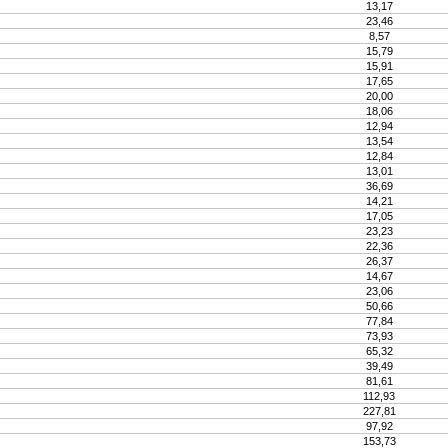
13,17
23,46
8,57
15,79
15,91
17,65
20,00
18,06
12,94
13,54
12,84
13,01
36,69
14,21
17,05
23,23
22,36
26,37
14,67
23,06
50,66
77,84
73,93
65,32
39,49
81,61
112,93
227,81
97,92
153,73