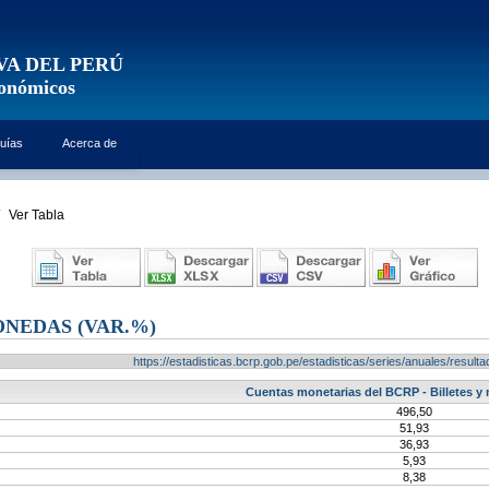
VA DEL PERÚ
conómicos
uías
Acerca de
Ver Tabla
ONEDAS (VAR.%)
https://estadisticas.bcrp.gob.pe/estadisticas/series/anuales/resu
Cuentas monetarias del BCRP - Billetes y
496,50
51,93
36,93
5,93
8,38