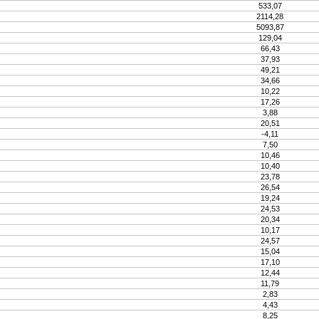
533,07
2114,28
5093,87
129,04
66,43
37,93
49,21
34,66
10,22
17,26
3,88
20,51
-4,11
7,50
10,46
10,40
23,78
26,54
19,24
24,53
20,34
10,17
24,57
15,04
17,10
12,44
11,79
2,83
4,43
8,25