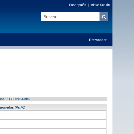
Suscripción
|
Iniciar Sesión
Retroceder
ltados/PD39609DA/html
 monedas (Var.%)