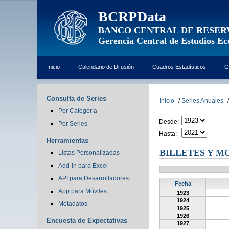
BCRPData
BANCO CENTRAL DE RESER
Gerencia Central de Estudios E
Inicio
Calendario de Difusión
Cuadros Estadísticos
G
Consulta de Series
Inicio
/
Series Anuales
/
Por Categoría
Desde:
Por Series
Hasta:
Herramientas
BILLETES Y M
Listas Personalizadas
Add-In para Excel
API para Desarrolladores
Fecha
App para Móviles
1923
1924
Metadatos
1925
1926
Encuesta de Expectativas
1927