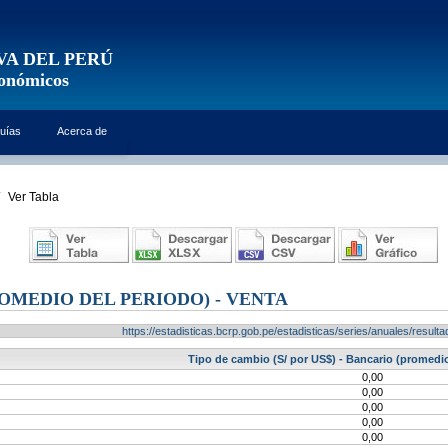
VA DEL PERÚ
conómicos
uías
Acerca de
Ver Tabla
OMEDIO DEL PERIODO) - VENTA
https://estadisticas.bcrp.gob.pe/estadisticas/series/anuales/resu
Tipo de cambio (S/ por US$) - Bancario (promedio
0,00
0,00
0,00
0,00
0,00