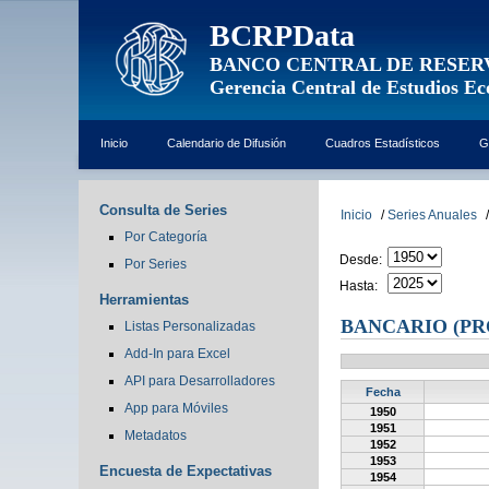
BCRPData
BANCO CENTRAL DE RESER
Gerencia Central de Estudios E
Inicio
Calendario de Difusión
Cuadros Estadísticos
G
Consulta de Series
Inicio
/
Series Anuales
/
Por Categoría
Desde:
Por Series
Hasta:
Herramientas
BANCARIO (PR
Listas Personalizadas
Add-In para Excel
API para Desarrolladores
Fecha
App para Móviles
1950
1951
Metadatos
1952
1953
Encuesta de Expectativas
1954