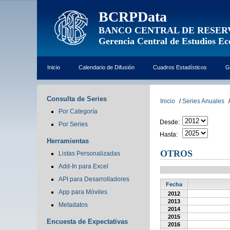
BCRPData
BANCO CENTRAL DE RESER
Gerencia Central de Estudios E
Inicio
Calendario de Difusión
Cuadros Estadísticos
G
Consulta de Series
Inicio
/
Series Anuales
/
Por Categoría
Desde:
Por Series
Hasta:
Herramientas
OTROS
Listas Personalizadas
Add-In para Excel
API para Desarrolladores
Fecha
App para Móviles
2012
2013
Metadatos
2014
2015
Encuesta de Expectativas
2016