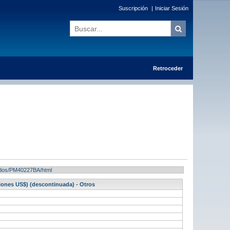
Suscripción
|
Iniciar Sesión
Retroceder
ltados/PM40227BA/html
lones US$) (descontinuada) - Otros