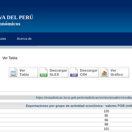
VA DEL PERÚ
conómicos
uías
Acerca de
Ver Tabla
https://estadisticas.bcrp.gob.pe/estadisticas/series/anuales/resu
Exportaciones por grupo de actividad económica - valores FOB (mil
120
85
66
88
101