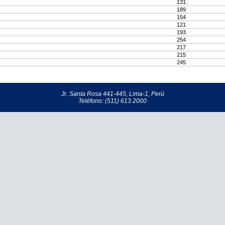
131
189
154
121
193
254
217
215
245
Jr. Santa Rosa 441-445, Lima-1, Perú
Teléfono: (511) 613 2000