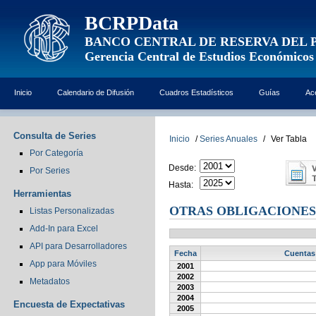
BCRPData
BANCO CENTRAL DE RESERVA DEL 
Gerencia Central de Estudios Económicos
Inicio
Calendario de Difusión
Cuadros Estadísticos
Guías
Ac
Consulta de Series
Inicio
/
Series Anuales
/
Ver Tabla
Por Categoría
Desde:
Por Series
Hasta:
Herramientas
OTRAS OBLIGACIONES 
Listas Personalizadas
Add-In para Excel
API para Desarrolladores
Fecha
Cuentas 
App para Móviles
2001
2002
Metadatos
2003
2004
Encuesta de Expectativas
2005