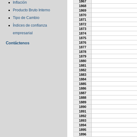
1867
Inflación
1868
Producto Bruto Interno
1869
1870
Tipo de Cambio
1871
1872
Índices de confianza
1873
empresarial
1874
1875
Contáctenos
1876
1877
1878
1879
1880
1881
1882
1883
1884
1885
1886
1887
1888
1889
1890
1891
1892
1893
1894
1895
1896