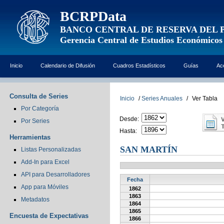
BCRPData
BANCO CENTRAL DE RESERVA DEL 
Gerencia Central de Estudios Económicos
Inicio
Calendario de Difusión
Cuadros Estadísticos
Guías
Ac
Consulta de Series
Inicio
/
Series Anuales
/
Ver Tabla
Por Categoría
Desde:
Por Series
Hasta:
Herramientas
SAN MARTÍN
Listas Personalizadas
Add-In para Excel
API para Desarrolladores
Fecha
App para Móviles
1862
1863
Metadatos
1864
1865
Encuesta de Expectativas
1866