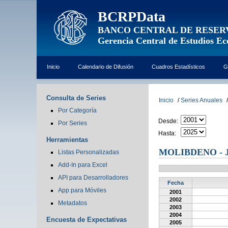
BCRPData
BANCO CENTRAL DE RESER
Gerencia Central de Estudios E
Inicio
Calendario de Difusión
Cuadros Estadísticos
G
Consulta de Series
Inicio
/
Series Anuales
/
Por Categoría
Desde:
Por Series
Hasta:
Herramientas
MOLIBDENO - J
Listas Personalizadas
Add-In para Excel
API para Desarrolladores
Fecha
App para Móviles
2001
2002
Metadatos
2003
2004
Encuesta de Expectativas
2005