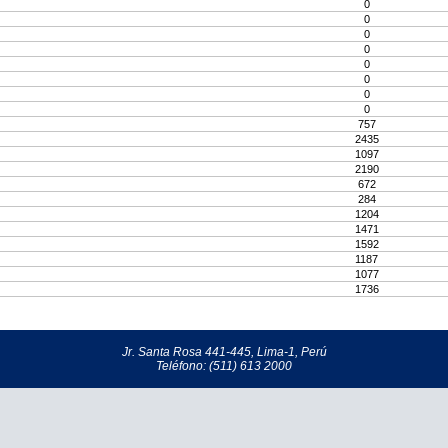
0
0
0
0
0
0
0
0
757
2435
1097
2190
672
284
1204
1471
1592
1187
1077
1736
Jr. Santa Rosa 441-445, Lima-1, Perú
Teléfono: (511) 613 2000