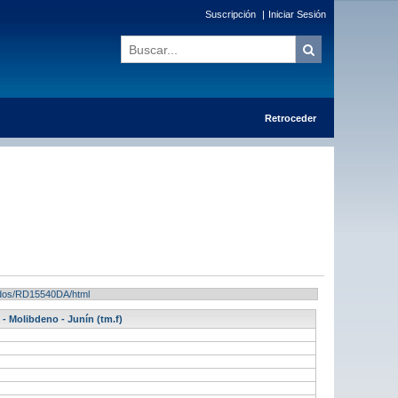
Suscripción
|
Iniciar Sesión
Retroceder
ltados/RD15540DA/html
 Molibdeno - Junín (tm.f)