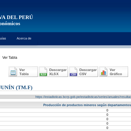
VA DEL PERÚ
conómicos
uías
Acerca de
Ver Tabla
UNÍN (TM.F)
https://estadisticas.bcrp.gob.pe/estadisticas/series/anuales/resu
Producción de productos mineros según departamentos -
0
0
0
0
0