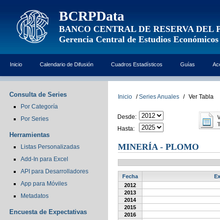
BCRPData
BANCO CENTRAL DE RESERVA DEL 
Gerencia Central de Estudios Económicos
Inicio
Calendario de Difusión
Cuadros Estadísticos
Guías
Ac
Consulta de Series
Inicio
/
Series Anuales
/
Ver Tabla
Por Categoría
Desde:
Por Series
Hasta:
Herramientas
MINERÍA - PLOMO
Listas Personalizadas
Add-In para Excel
API para Desarrolladores
Fecha
Ex
App para Móviles
2012
2013
Metadatos
2014
2015
Encuesta de Expectativas
2016