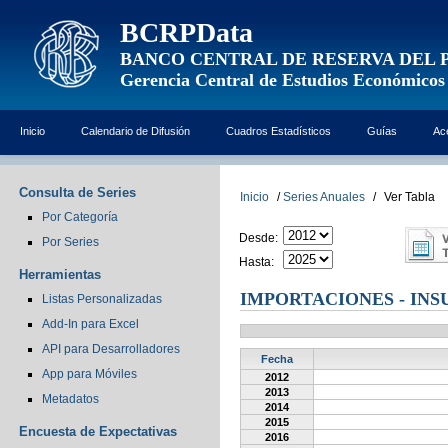
BCRPData
BANCO CENTRAL DE RESERVA DEL 
Gerencia Central de Estudios Económicos
Inicio
Calendario de Difusión
Cuadros Estadísticos
Guías
Ac
Consulta de Series
Inicio
/
Series Anuales
/
Ver Tabla
Por Categoría
Desde:
Por Series
Hasta:
Herramientas
IMPORTACIONES - IN
Listas Personalizadas
Add-In para Excel
API para Desarrolladores
Fecha
App para Móviles
2012
2013
Metadatos
2014
2015
Encuesta de Expectativas
2016