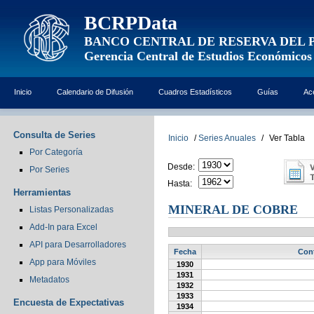
BCRPData
BANCO CENTRAL DE RESERVA DEL 
Gerencia Central de Estudios Económicos
Inicio
Calendario de Difusión
Cuadros Estadísticos
Guías
Ac
Consulta de Series
Inicio
/
Series Anuales
/
Ver Tabla
Por Categoría
Desde:
Por Series
Hasta:
Herramientas
MINERAL DE COBRE
Listas Personalizadas
Add-In para Excel
API para Desarrolladores
Fecha
Cont
App para Móviles
1930
1931
Metadatos
1932
1933
Encuesta de Expectativas
1934