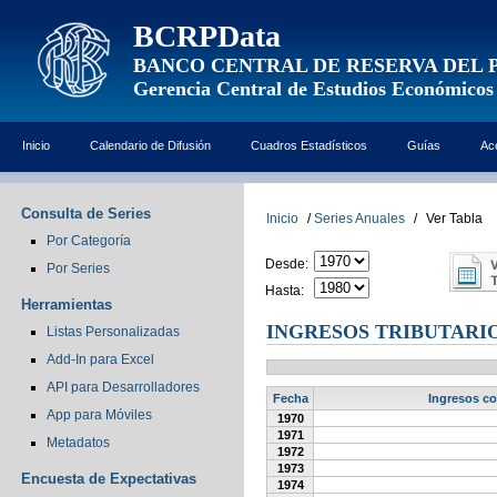
BCRPData
BANCO CENTRAL DE RESERVA DEL 
Gerencia Central de Estudios Económicos
Inicio
Calendario de Difusión
Cuadros Estadísticos
Guías
Ac
Consulta de Series
Inicio
/
Series Anuales
/
Ver Tabla
Por Categoría
Desde:
Por Series
Hasta:
Herramientas
INGRESOS TRIBUTARIO
Listas Personalizadas
Add-In para Excel
API para Desarrolladores
Fecha
Ingresos cor
App para Móviles
1970
1971
Metadatos
1972
1973
Encuesta de Expectativas
1974