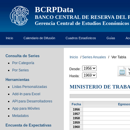
BCRPData
BANCO CENTRAL DE RESERVA DEL 
Gerencia Central de Estudios Económicos
Inicio
Calendario de Difusión
Cuadros Estadísticos
Guías
Ac
Consulta de Series
Inicio
/
Series Anuales
/
Ver Tabla
Por Categoría
Desde:
Por Series
Hasta:
Herramientas
MINISTERIO DE TRABA
Listas Personalizadas
Add-In para Excel
API para Desarrolladores
Fecha
Egresos
App para Móviles
1956
1957
Metadatos
1958
1959
Encuesta de Expectativas
1960