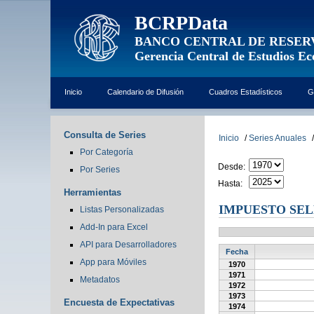
BCRPData
BANCO CENTRAL DE RESER
Gerencia Central de Estudios E
Inicio
Calendario de Difusión
Cuadros Estadísticos
G
Consulta de Series
Inicio
/
Series Anuales
/
Por Categoría
Desde:
Por Series
Hasta:
Herramientas
IMPUESTO SELE
Listas Personalizadas
Add-In para Excel
API para Desarrolladores
Fecha
App para Móviles
1970
1971
Metadatos
1972
1973
Encuesta de Expectativas
1974