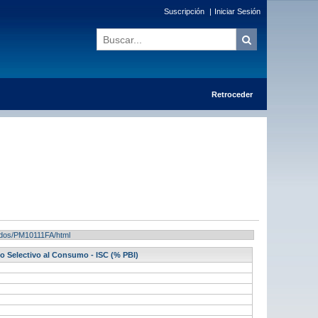
Suscripción
|
Iniciar Sesión
Retroceder
ltados/PM10111FA/html
to Selectivo al Consumo - ISC (% PBI)