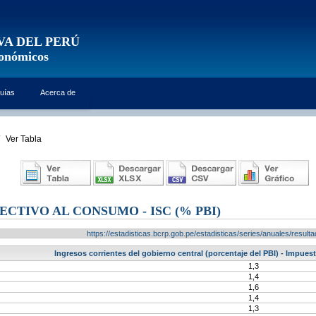
VA DEL PERÚ
conómicos
uías
Acerca de
Ver Tabla
CTIVO AL CONSUMO - ISC (% PBI)
https://estadisticas.bcrp.gob.pe/estadisticas/series/anuales/resu
Ingresos corrientes del gobierno central (porcentaje del PBI) - Impues
1,3
1,4
1,6
1,4
1,3