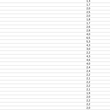
1,3
1,7
2,0
2,5
2,0
1,8
1,7
2,6
2,8
4,0
6,5
5,3
4,3
3,0
2,2
4,3
4,6
4,0
2,4
2,4
2,2
2,1
2,2
2,2
2,1
1,9
2,0
2,2
2,2
2,0