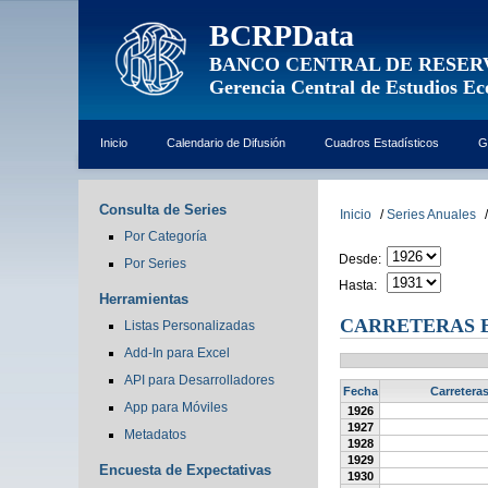
BCRPData
BANCO CENTRAL DE RESER
Gerencia Central de Estudios E
Inicio
Calendario de Difusión
Cuadros Estadísticos
G
Consulta de Series
Inicio
/
Series Anuales
/
Por Categoría
Desde:
Por Series
Hasta:
Herramientas
CARRETERAS E
Listas Personalizadas
Add-In para Excel
API para Desarrolladores
Fecha
Carreteras
App para Móviles
1926
1927
Metadatos
1928
1929
Encuesta de Expectativas
1930