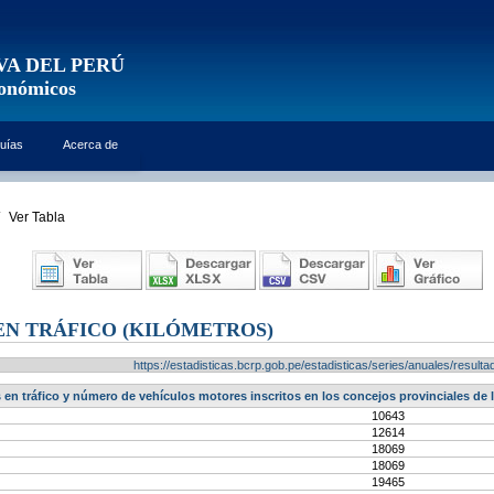
VA DEL PERÚ
conómicos
uías
Acerca de
Ver Tabla
N TRÁFICO (KILÓMETROS)
https://estadisticas.bcrp.gob.pe/estadisticas/series/anuales/resu
 en tráfico y número de vehículos motores inscritos en los concejos provinciales de l
10643
12614
18069
18069
19465