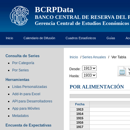
BCRPData
BANCO CENTRAL DE RESERVA DEL 
Gerencia Central de Estudios Económicos
Inicio
Calendario de Difusión
Cuadros Estadísticos
Guías
Ac
Consulta de Series
Inicio
/
Series Anuales
/
Ver Tabla
Por Categoría
Desde:
Por Series
Hasta:
Herramientas
POR ALIMENTACIÓN
Listas Personalizadas
Add-In para Excel
API para Desarrolladores
Fecha
App para Móviles
1913
1914
Metadatos
1915
1916
Encuesta de Expectativas
1917