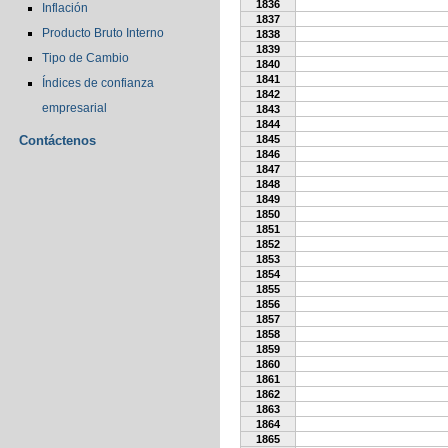
1836
Inflación
1837
Producto Bruto Interno
1838
1839
Tipo de Cambio
1840
1841
Índices de confianza
1842
empresarial
1843
1844
Contáctenos
1845
1846
1847
1848
1849
1850
1851
1852
1853
1854
1855
1856
1857
1858
1859
1860
1861
1862
1863
1864
1865