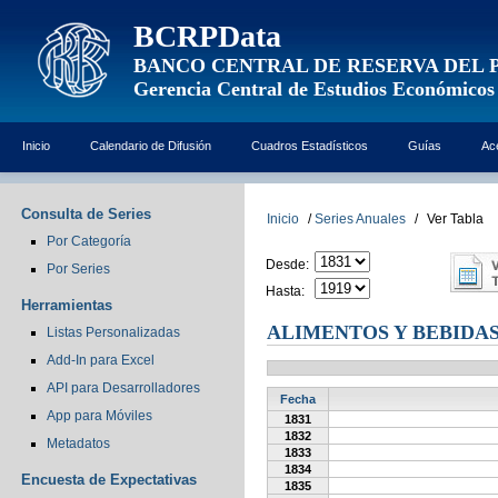
BCRPData
BANCO CENTRAL DE RESERVA DEL 
Gerencia Central de Estudios Económicos
Inicio
Calendario de Difusión
Cuadros Estadísticos
Guías
Ac
Consulta de Series
Inicio
/
Series Anuales
/
Ver Tabla
Por Categoría
Desde:
Por Series
Hasta:
Herramientas
ALIMENTOS Y BEBIDAS
Listas Personalizadas
Add-In para Excel
API para Desarrolladores
Fecha
App para Móviles
1831
1832
Metadatos
1833
1834
Encuesta de Expectativas
1835