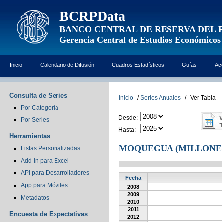
BCRPData
BANCO CENTRAL DE RESERVA DEL 
Gerencia Central de Estudios Económicos
Inicio
Calendario de Difusión
Cuadros Estadísticos
Guías
Ac
Consulta de Series
Inicio
/
Series Anuales
/
Ver Tabla
Por Categoría
Desde:
Por Series
Hasta:
Herramientas
MOQUEGUA (MILLONES
Listas Personalizadas
Add-In para Excel
API para Desarrolladores
Fecha
App para Móviles
2008
2009
Metadatos
2010
2011
Encuesta de Expectativas
2012