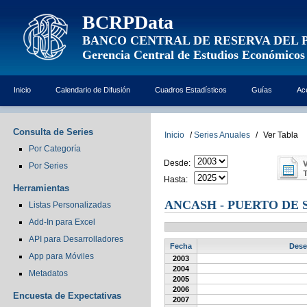
BCRPData
BANCO CENTRAL DE RESERVA DEL 
Gerencia Central de Estudios Económicos
Inicio
Calendario de Difusión
Cuadros Estadísticos
Guías
Ac
Consulta de Series
Inicio
/
Series Anuales
/
Ver Tabla
Por Categoría
Desde:
Por Series
Hasta:
Herramientas
ANCASH - PUERTO DE
Listas Personalizadas
Add-In para Excel
API para Desarrolladores
Fecha
Dese
App para Móviles
2003
2004
Metadatos
2005
2006
Encuesta de Expectativas
2007