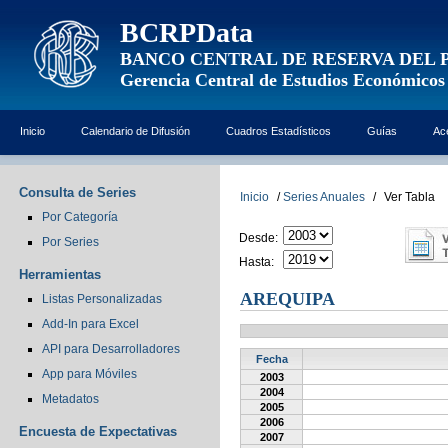
BCRPData
BANCO CENTRAL DE RESERVA DEL 
Gerencia Central de Estudios Económicos
Inicio
Calendario de Difusión
Cuadros Estadísticos
Guías
Ac
Consulta de Series
Inicio
/
Series Anuales
/
Ver Tabla
Por Categoría
Desde:
Por Series
Hasta:
Herramientas
AREQUIPA
Listas Personalizadas
Add-In para Excel
API para Desarrolladores
Fecha
App para Móviles
2003
2004
Metadatos
2005
2006
Encuesta de Expectativas
2007