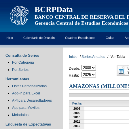
BCRPData
BANCO CENTRAL DE RESERVA DEL 
Gerencia Central de Estudios Económicos
Inicio
Calendario de Difusión
Cuadros Estadísticos
Guías
Ac
Consulta de Series
Inicio
/
Series Anuales
/
Ver Tabla
Por Categoría
Desde:
Por Series
Hasta:
Herramientas
AMAZONAS (MILLONES
Listas Personalizadas
Add-In para Excel
API para Desarrolladores
Fecha
App para Móviles
2008
2009
Metadatos
2010
2011
Encuesta de Expectativas
2012