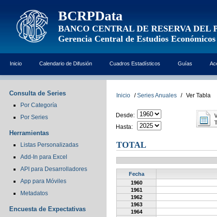
BCRPData
BANCO CENTRAL DE RESERVA DEL 
Gerencia Central de Estudios Económicos
Inicio
Calendario de Difusión
Cuadros Estadísticos
Guías
Ac
Consulta de Series
Inicio
/
Series Anuales
/
Ver Tabla
Por Categoría
Desde:
Por Series
Hasta:
Herramientas
TOTAL
Listas Personalizadas
Add-In para Excel
API para Desarrolladores
Fecha
App para Móviles
1960
1961
Metadatos
1962
1963
Encuesta de Expectativas
1964