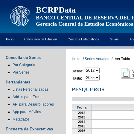
BCRPData
BANCO CENTRAL DE RESERVA DEL 
Gerencia Central de Estudios Económicos
Inicio
Calendario de Difusión
Cuadros Estadísticos
Guías
Ac
Consulta de Series
Inicio
/
Series Anuales
/
Ver Tabla
Por Categoría
Desde:
Por Series
Hasta:
Herramientas
PESQUEROS
Listas Personalizadas
Add-In para Excel
API para Desarrolladores
Fecha
App para Móviles
2012
2013
Metadatos
2014
2015
Encuesta de Expectativas
2016