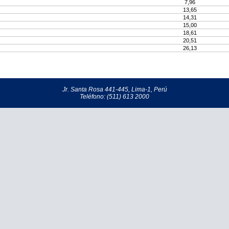
7,96
13,65
14,31
15,00
18,61
20,51
26,13
Jr. Santa Rosa 441-445, Lima-1, Perú
Teléfono: (511) 613 2000