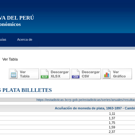
VA DEL PERÚ
conómicos
uías
Acerca de
Ver Tabla
 PLATA BILLLETES
https://estadisticas.bcrp.gob.pe/estadisticas/series/anuales/resu
Acuñación de moneda de plata, 1863-1897 - Cambio 
1,11
1,37
1,75
1,59
2,37