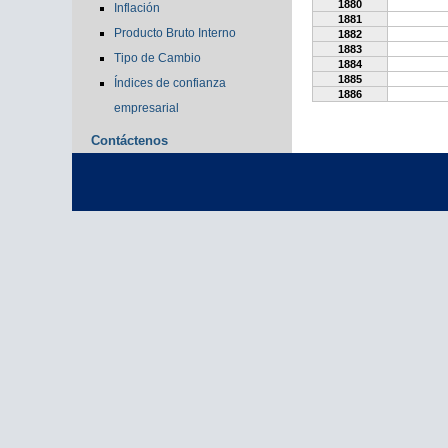
1880
Inflación
1881
Producto Bruto Interno
1882
1883
Tipo de Cambio
1884
1885
Índices de confianza
1886
empresarial
Contáctenos