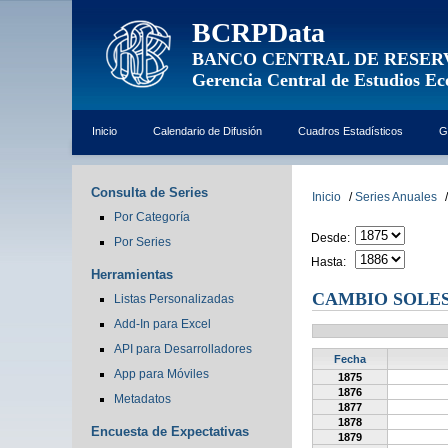
BCRPData
BANCO CENTRAL DE RESER
Gerencia Central de Estudios E
Inicio
Calendario de Difusión
Cuadros Estadísticos
G
Consulta de Series
Inicio
/
Series Anuales
/
Por Categoría
Desde:
Por Series
Hasta:
Herramientas
CAMBIO SOLES
Listas Personalizadas
Add-In para Excel
API para Desarrolladores
Fecha
App para Móviles
1875
1876
Metadatos
1877
1878
Encuesta de Expectativas
1879