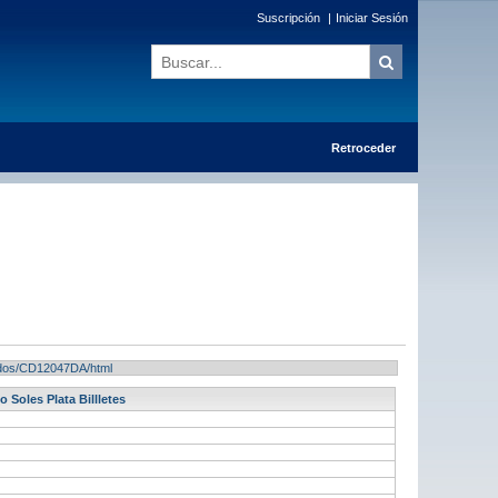
Suscripción
|
Iniciar Sesión
Retroceder
ltados/CD12047DA/html
Soles Plata Billletes