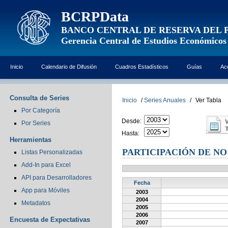
BCRPData
BANCO CENTRAL DE RESERVA DEL 
Gerencia Central de Estudios Económicos
Inicio
Calendario de Difusión
Cuadros Estadísticos
Guías
Ac
Consulta de Series
Inicio
/
Series Anuales
/
Ver Tabla
Por Categoría
Desde:
Por Series
Hasta:
Herramientas
PARTICIPACIÓN DE NO
Listas Personalizadas
Add-In para Excel
API para Desarrolladores
Fecha
App para Móviles
2003
2004
Metadatos
2005
2006
Encuesta de Expectativas
2007