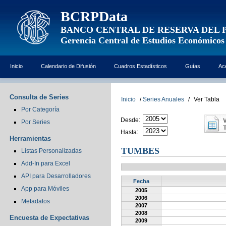
BCRPData
BANCO CENTRAL DE RESERVA DEL 
Gerencia Central de Estudios Económicos
Inicio
Calendario de Difusión
Cuadros Estadísticos
Guías
Ac
Consulta de Series
Inicio
/
Series Anuales
/
Ver Tabla
Por Categoría
Desde:
Por Series
Hasta:
Herramientas
TUMBES
Listas Personalizadas
Add-In para Excel
API para Desarrolladores
Fecha
App para Móviles
2005
2006
Metadatos
2007
2008
Encuesta de Expectativas
2009