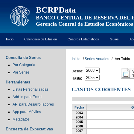
BCRPData
BANCO CENTRAL DE RESERVA DEL 
Gerencia Central de Estudios Económicos
Inicio
Calendario de Difusión
Cuadros Estadísticos
Guías
Ac
Consulta de Series
Inicio
/
Series Anuales
/
Ver Tabla
Por Categoría
Desde:
Por Series
Hasta:
Herramientas
GASTOS CORRIENTES -
Listas Personalizadas
Add-In para Excel
API para Desarrolladores
Fecha
G
App para Móviles
2003
2004
Metadatos
2005
2006
Encuesta de Expectativas
2007