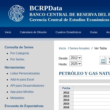
BCRPData
BANCO CENTRAL DE RESERVA DEL 
Gerencia Central de Estudios Económicos
Inicio
Calendario de Difusión
Cuadros Estadísticos
Guías
Ac
Consulta de Series
Inicio
/
Series Anuales
/
Ver Tabla
Por Categoría
Desde:
Por Series
Hasta:
Herramientas
PETRÓLEO Y GAS NAT
Listas Personalizadas
Add-In para Excel
API para Desarrolladores
Fecha
App para Móviles
2012
2013
Metadatos
2014
2015
Encuesta de Expectativas
2016