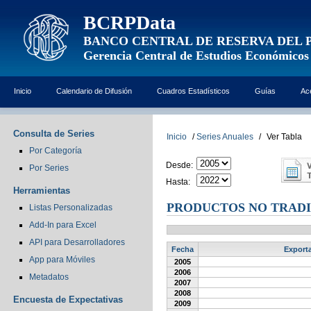
BCRPData
BANCO CENTRAL DE RESERVA DEL 
Gerencia Central de Estudios Económicos
Inicio
Calendario de Difusión
Cuadros Estadísticos
Guías
Ac
Consulta de Series
Inicio
/
Series Anuales
/
Ver Tabla
Por Categoría
Desde:
Por Series
Hasta:
Herramientas
PRODUCTOS NO TRADI
Listas Personalizadas
Add-In para Excel
API para Desarrolladores
Fecha
Exporta
App para Móviles
2005
2006
Metadatos
2007
2008
Encuesta de Expectativas
2009