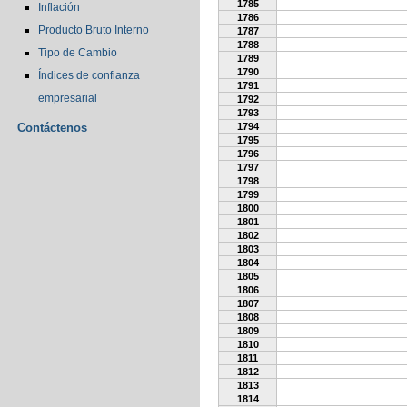
1785
Inflación
1786
Producto Bruto Interno
1787
1788
Tipo de Cambio
1789
1790
Índices de confianza
1791
empresarial
1792
1793
Contáctenos
1794
1795
1796
1797
1798
1799
1800
1801
1802
1803
1804
1805
1806
1807
1808
1809
1810
1811
1812
1813
1814