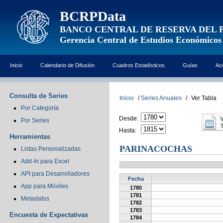
BCRPData
BANCO CENTRAL DE RESERVA DEL 
Gerencia Central de Estudios Económicos
Inicio
Calendario de Difusión
Cuadros Estadísticos
Guías
Ac
Consulta de Series
Inicio
/
Series Anuales
/
Ver Tabla
Por Categoría
Desde:
Por Series
Hasta:
Herramientas
PARINACOCHAS
Listas Personalizadas
Add-In para Excel
API para Desarrolladores
Fecha
App para Móviles
1780
1781
Metadatos
1782
1783
Encuesta de Expectativas
1784