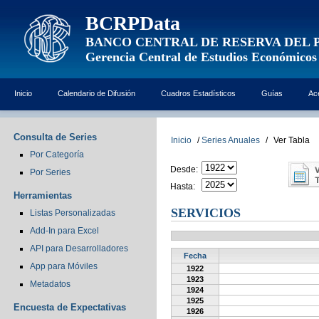
BCRPData
BANCO CENTRAL DE RESERVA DEL 
Gerencia Central de Estudios Económicos
Inicio
Calendario de Difusión
Cuadros Estadísticos
Guías
Ac
Consulta de Series
Inicio
/
Series Anuales
/
Ver Tabla
Por Categoría
Desde:
Por Series
Hasta:
Herramientas
SERVICIOS
Listas Personalizadas
Add-In para Excel
API para Desarrolladores
Fecha
App para Móviles
1922
1923
Metadatos
1924
1925
Encuesta de Expectativas
1926