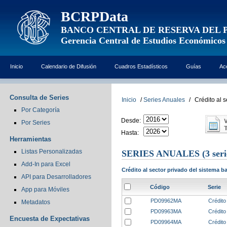
BCRPData
BANCO CENTRAL DE RESERVA DEL 
Gerencia Central de Estudios Económicos
Inicio
Calendario de Difusión
Cuadros Estadísticos
Guías
Ac
Consulta de Series
Inicio
/
Series Anuales
/
Crédito al 
Por Categoría
Desde:
Por Series
Hasta:
Herramientas
Listas Personalizadas
SERIES ANUALES
(3 seri
Add-In para Excel
Crédito al sector privado del sistema 
API para Desarrolladores
Código
Serie
App para Móviles
PD09962MA
Crédito
Metadatos
PD09963MA
Crédito
Encuesta de Expectativas
PD09964MA
Crédito