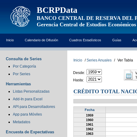
BCRPData
BANCO CENTRAL DE RESERVA DEL 
Gerencia Central de Estudios Económicos
Inicio
Calendario de Difusión
Cuadros Estadísticos
Guías
Ac
Consulta de Series
Inicio
/
Series Anuales
/
Ver Tabla
Por Categoría
Desde:
Por Series
Hasta:
Herramientas
CRÉDITO TOTAL NACIÓ
Listas Personalizadas
Add-In para Excel
API para Desarrolladores
Fecha
App para Móviles
1959
1960
Metadatos
1961
1962
Encuesta de Expectativas
1963