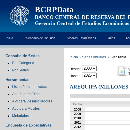
BCRPData
BANCO CENTRAL DE RESERVA DEL 
Gerencia Central de Estudios Económicos
Inicio
Calendario de Difusión
Cuadros Estadísticos
Guías
Ac
Consulta de Series
Inicio
/
Series Anuales
/
Ver Tabla
Por Categoría
Desde:
Por Series
Hasta:
Herramientas
AREQUIPA (MILLONES 
Listas Personalizadas
Add-In para Excel
API para Desarrolladores
Fecha
App para Móviles
2008
2009
Metadatos
2010
2011
Encuesta de Expectativas
2012