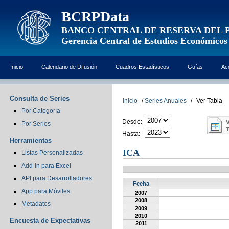
BCRPData
BANCO CENTRAL DE RESERVA DEL 
Gerencia Central de Estudios Económicos
Inicio
Calendario de Difusión
Cuadros Estadísticos
Guías
Ac
Consulta de Series
Inicio
/
Series Anuales
/
Ver Tabla
Por Categoría
Desde:
Por Series
Hasta:
Herramientas
ICA
Listas Personalizadas
Add-In para Excel
API para Desarrolladores
Fecha
App para Móviles
2007
2008
Metadatos
2009
2010
Encuesta de Expectativas
2011