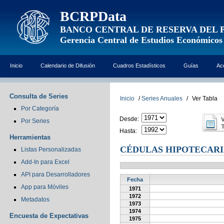
BCRPData
BANCO CENTRAL DE RESERVA DEL 
Gerencia Central de Estudios Económicos
Inicio
Calendario de Difusión
Cuadros Estadísticos
Guías
Ac
Consulta de Series
Inicio
/
Series Anuales
/
Ver Tabla
Por Categoría
Desde:
Por Series
Hasta:
Herramientas
CÉDULAS HIPOTECARI
Listas Personalizadas
Add-In para Excel
API para Desarrolladores
Fecha
App para Móviles
1971
1972
Metadatos
1973
1974
Encuesta de Expectativas
1975